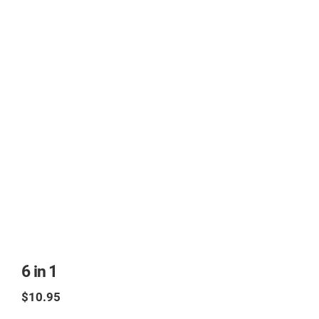
6 in 1
$10.95
TAX excl.