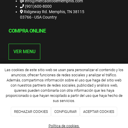
info@mercaditodememphis.com
(901)600-8000
Ridgeway Rd. Memphis, TN 38115
03766 - USA Country
COMPRA ONLINE
VER MENU
Las cookies de este sitio web se usan para personalizar el contenido y los
anuncios, ofrecer funciones de redes sociales y analizar el tráfico.
Además, compartimos información sobre el uso que haga del sitio web
El mercadito
2026
|
Aviso legal y Política de privacidad
|
Política de
con nuestros partners de redes sociales, publicidad y análisis web,
cookies
|
Términos y condiciones de compra
quienes pueden combinarla con otra información que les haya
proporcionado o que hayan recopilado a partir del uso que haya hecho de
sus servicios.
RECHAZAR COOKIES
CONFIGURAR
ACEPTAR COOKIES
Política de cookies.