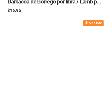
Barbacoa de Borrego por libra / Lamb per Pound
$16.95
TAX excl.
Más info