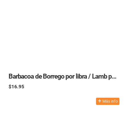
Barbacoa de Borrego por libra / Lamb per Pound
$16.95
TAX excl.
Más info