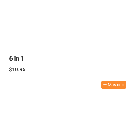
6 in 1
$10.95
TAX excl.
Más info