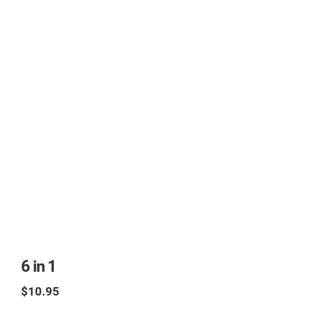
6 in 1
$10.95
TAX excl.