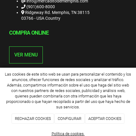
info@mercaditodememphis.com
(901)600-8000
Ridgeway Rd. Memphis, TN 38115
03766 - USA Country
COMPRA ONLINE
VER MENU
Las cookies de este sitio web se usan para personalizar el contenido y los
anuncios, ofrecer funciones de redes sociales y analizar el tráfico.
Además, compartimos información sobre el uso que haga del sitio web
El mercadito
2026
|
Aviso legal y Política de privacidad
|
Política de
con nuestros partners de redes sociales, publicidad y análisis web,
cookies
|
Términos y condiciones de compra
quienes pueden combinarla con otra información que les haya
proporcionado o que hayan recopilado a partir del uso que haya hecho de
sus servicios.
RECHAZAR COOKIES
CONFIGURAR
ACEPTAR COOKIES
Política de cookies.