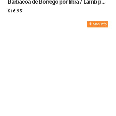
Barbacoa de Borrego por libra / Lamb per Pound
$16.95
TAX excl.
Más info